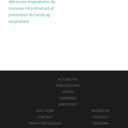
détresses respiratoires du
d’article
nouveau-né prématuré et
prévention du handicap
respiratoire
ACTUALITES
PUBLICATIONS
VISION
CARRIERES
BABYCOUV'
BOUTIQUE
FACEBOOK
CONTACT
GOOGLE+
MENTIONS LEGALES
LINKEDIN