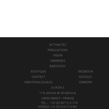
ACTUALITES
PUBLICATIONS
VISION
CARRIERES
BABYCOUV'
BOUTIQUE
FACEBOOK
CONTACT
GOOGLE+
MENTIONS LEGALES
LINKEDIN
Co.R.De.S
114, avenue de Strasbourg
54000 NANCY – FRANCE
TEL.:
+33 (0) 967 312 174
MOBILE.:
+33 (0) 630 574 401